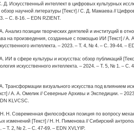
С. Д. Искусственный интеллект в цифровых культурных иссл
обзор научной литературы [Текст] / С. Д. Мамаева // Цифро
 3. – С. 8-16. – EDN RZIENT.
 А. Анализ позиции творческих деятелей и институций в от
ва на произведения, созданные с помощью ИИ [Текст] / А. А
усственного интеллекта. – 2023. – Т. 4, № 4. – С. 39-44. –
 А. ИИ в сфере культуры и искусства: обзор публикаций [Текст]
ология искусственного интеллекта. – 2024. – Т. 5, № 1. – С. 
. А. Трансформации визуального искусства под влиянием ис
кст] / А. А. Омелик // Северные Архивы и Экспедиции. – 2023. 
 EDN KLVCSC.
 Н. Н. Современная философская позиция по вопросу меха
х изменений [Текст] / Н. Н. Пименова // Сибирский антроп
 – Т. 2, № 2. – С. 47-69. – EDN XVLYIP.