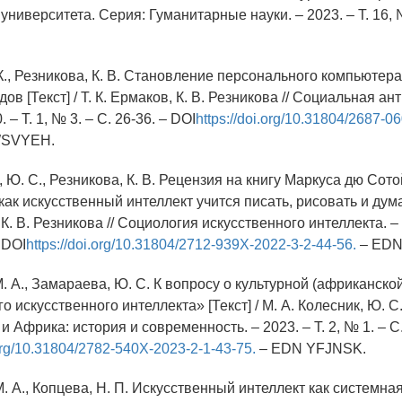
ниверситета. Серия: Гуманитарные науки. – 2023. – Т. 16, №
 К., Резникова, К. В. Становление персонального компьютера
ов [Текст] / Т. К. Ермаков, К. В. Резникова // Социальная а
 – Т. 1, № 3. – С. 26-36. – DOI
https://doi.org/10.31804/2687-0
WSVYEH.
 Ю. С., Резникова, К. В. Рецензия на книгу Маркуса дю Сото
как искусственный интеллект учится писать, рисовать и думат
К. В. Резникова // Социология искусственного интеллекта. – 
– DOI
https://doi.org/10.31804/2712-939X-2022-3-2-44-56.
– EDN
М. А., Замараева, Ю. С. К вопросу о культурной (африканск
о искусственного интеллекта» [Текст] / М. А. Колесник, Ю. С
и Африка: история и современность. – 2023. – Т. 2, № 1. – С.
.org/10.31804/2782-540X-2023-2-1-43-75.
– EDN YFJNSK.
М. А., Копцева, Н. П. Искусственный интеллект как системна