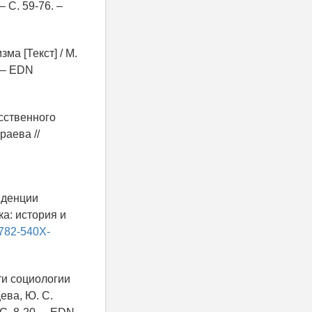
– С. 59-76. –
ма [Текст] / М.
. – EDN
сственного
раева //
нденции
ка: история и
2782-540X-
ти социологии
цева, Ю. С.