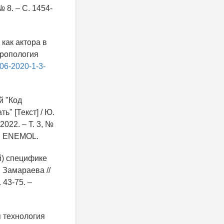
 8. – С. 1454-
 как актора в
нтропология
606-2020-1-3-
й "Код
ь" [Текст] / Ю.
2022. – Т. 3, №
 ENEMOL.
ой) специфике
. Замараева //
 43-75. –
я технология