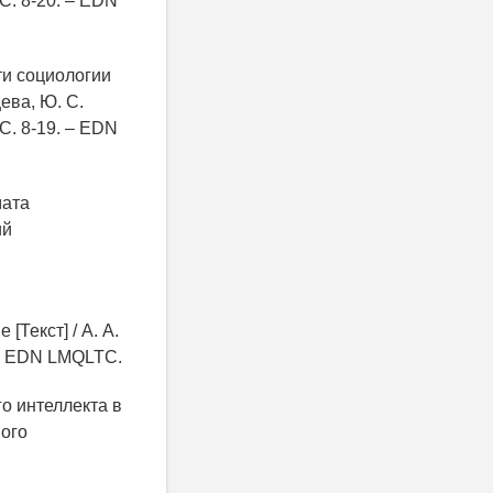
 С. 8-20. – EDN
ти социологии
цева, Ю. С.
 С. 8-19. – EDN
мата
ий
[Текст] / А. А.
. – EDN LMQLTC.
го интеллекта в
ного