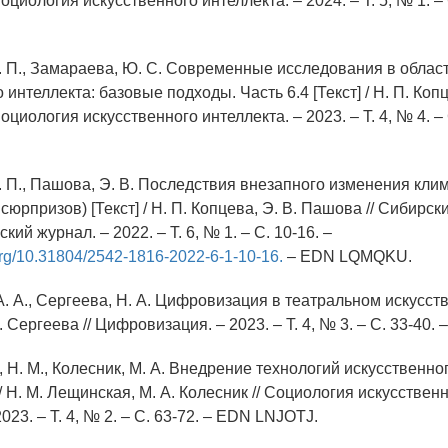
оциология искусственного интеллекта. – 2024. – Т. 5, № 1. –
Н. П., Замараева, Ю. С. Современные исследования в облас
 интеллекта: базовые подходы. Часть 6.4 [Текст] / Н. П. Коп
оциология искусственного интеллекта. – 2023. – Т. 4, № 4. –
. П., Пашова, Э. В. Последствия внезапного изменения кли
сюрпризов) [Текст] / Н. П. Копцева, Э. В. Пашова // Сибирск
ий журнал. – 2022. – Т. 6, № 1. – С. 10-16. –
.org/10.31804/2542-1816-2022-6-1-10-16.
– EDN LQMQKU.
А. А., Сергеева, Н. А. Цифровизация в театральном искусстве 
. Сергеева // Цифровизация. – 2023. – Т. 4, № 3. – С. 33-40
 Н. М., Колесник, М. А. Внедрение технологий искусственно
 / Н. М. Лещинская, М. А. Колесник // Социология искусствен
023. – Т. 4, № 2. – С. 63-72. – EDN LNJOTJ.