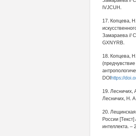
Замараева // С
IVJCUH.
17. Копцева, 
искусственного
Замараева // С
GXNYRB.
18. Копцева, Н
(предчувствие 
антропологическ
DOI
https://doi
19. Лесничих, 
Лесничих, Н. А
20. Лещинская,
России [Текст]
интеллекта. – 2