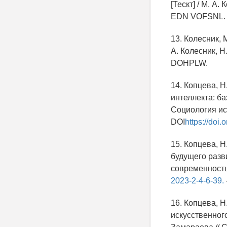
[Тескт] / М. А.
EDN VOFSNL.
13. Колесник, 
А. Колесник, Н
DOHPLW.
14. Копцева, 
интеллекта: ба
Социология иск
DOI
https://doi
15. Копцева, 
будущего разви
современность. 
2023-2-4-6-39.
16. Копцева, 
искусственного