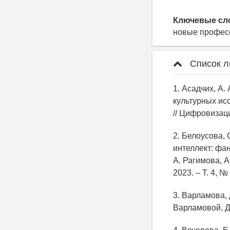
Ключевые сл
новые професс
Список л
1. Асадчих, А
культурных исс
// Цифровизаци
2. Белоусова, С
интеллект: фан
А. Рагимова, А
2023. – Т. 4, 
3. Варламова, 
Варламовой, Д.