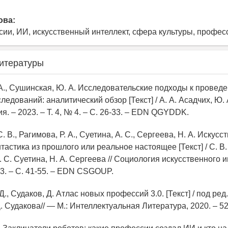
ова:
ии, ИИ, искусственный интеллект, сфера культуры, профес
итературы
. А., Сушинская, Ю. А. Исследовательские подходы к прове
ледований: аналитический обзор [Текст] / А. А. Асадчих, Ю.
я. – 2023. – Т. 4, № 4. – С. 26-33. – EDN QGYDDK.
. В., Рагимова, Р. А., Суетина, А. С., Сергеева, Н. А. Искус
тастика из прошлого или реальное настоящее [Текст] / С. В.
. С. Суетина, Н. А. Сергеева // Социология искусственного и
№ 3. – С. 41-55. – EDN CSGOUP.
Д., Судаков, Д. Атлас новых профессий 3.0. [Текст] / под ред.
 Судакова// — М.: Интеллектуальная Литература, 2020. – 52