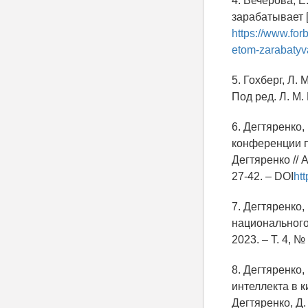
4. Вечерова, Е
зарабатывает [Т
https://www.forb
etom-zarabatyv
5. Гохберг, Л. 
Под ред. Л. М.
6. Дегтяренко
конференции по
Дегтяренко // 
27-42. – DOI
ht
7. Дегтяренко,
национального 
2023. – Т. 4, 
8. Дегтяренко,
интеллекта в к
Дегтяренко, Д.