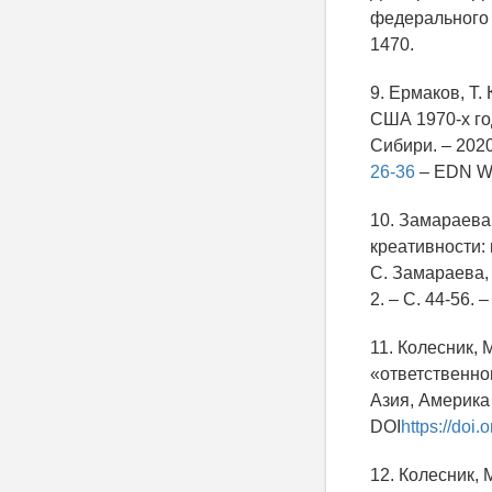
федерального у
1470.
9. Ермаков, Т.
США 1970-х год
Сибири. – 2020.
26-36
– EDN 
10. Замараева,
креативности: 
С. Замараева, 
2. – С. 44-56. 
11. Колесник, 
«ответственног
Азия, Америка 
DOI
https://doi
12. Колесник, 