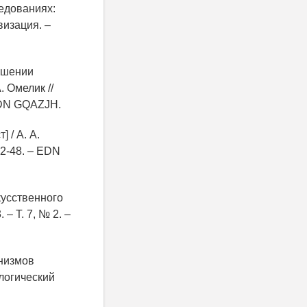
едованиях:
визация. –
ношении
. Омелик //
 EDN GQAZJH.
 / А. А.
42-48. – EDN
кусственного
– Т. 7, № 2. –
низмов
ологический