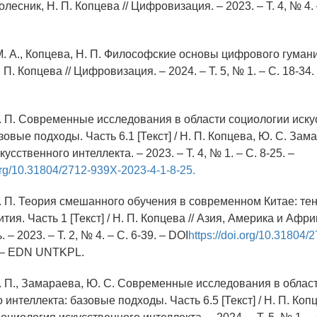
 Колесник, Н. П. Копцева // Цифровизация. – 2023. – Т. 4, № 4. 
М. А., Копцева, Н. П. Философские основы цифрового гуманиз
. П. Копцева // Цифровизация. – 2024. – Т. 5, № 1. – С. 18-34
Н. П. Современные исследования в области социологии иску
зовые подходы. Часть 6.1 [Текст] / Н. П. Копцева, Ю. С. Зама
усственного интеллекта. – 2023. – Т. 4, № 1. – С. 8-25. –
.org/10.31804/2712-939X-2023-4-1-8-25.
Н. П. Теория смешанного обучения в современном Китае: те
тия. Часть 1 [Текст] / Н. П. Копцева // Азия, Америка и Афри
– 2023. – Т. 2, № 4. – С. 6-39. – DOI
https://doi.org/10.31804/
– EDN UNTKPL.
Н. П., Замараева, Ю. С. Современные исследования в облас
 интеллекта: базовые подходы. Часть 6.5 [Текст] / Н. П. Коп