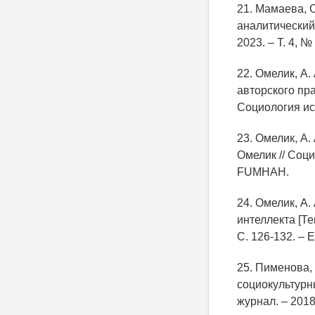
21. Мамаева, 
аналитический 
2023. – Т. 4, №
22. Омелик, А.
авторского пра
Социология иск
23. Омелик, А.
Омелик // Соци
FUMHAH.
24. Омелик, А
интеллекта [Те
С. 126-132. –
25. Пименова,
социокультурны
журнал. – 2018.