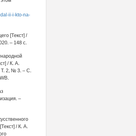
 этом
al-ii-i-kto-na-
его [Текст] /
20. – 148 с.
дународной
] / К. А.
. 2, № 3. – С.
WB.
аз
визация. –
скусственного
кст] / К. А.
ого