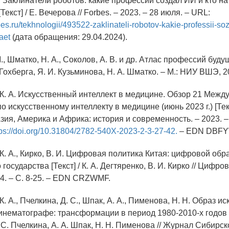
. Заклинатели роботов: какие профессии создал ИИ и кто на
екст] / Е. Вечерова // Forbes. – 2023. – 28 июля. – URL:
es.ru/tekhnologii/493522-zaklinateli-robotov-kakie-professii-sozd
aet
(дата обращения: 29.04.2024).
М., Шматко, Н. А., Соколов, А. В. и др. Атлас профессий будущ
 Гохберга, Я. И. Кузьминова, Н. А. Шматко. – М.: НИУ ВШЭ, 20
, К. А. Искусственный интеллект в медицине. Обзор 21 Меж
 искусственному интеллекту в медицине (июнь 2023 г.) [Текст
Азия, Америка и Африка: история и современность. – 2023. – Т
tps://doi.org/10.31804/2782-540X-2023-2-3-27-42.
– EDN DBFY
 К. А., Кирко, В. И. Цифровая политика Китая: цифровой обр
государства [Текст] / К. А. Дегтяренко, В. И. Кирко // Цифро
№ 4. – С. 8-25. – EDN CRZWMF.
 К. А., Пчелкина, Д. С., Шпак, А. А., Пименова, Н. Н. Образ и
инематографе: трансформации в период 1980-2010-х годов [Те
 С. Пчелкина, А. А. Шпак, Н. Н. Пименова // Журнал Сибирск