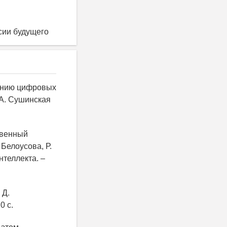
сии будущего
дению цифровых
 А. Сушинская
ственный
 Белоусова, Р.
нтеллекта. –
 Д.
0 с.