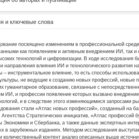
ия об авторах и публикации
я и ключевые слова
ование посвящено изменениям в профессиональной среде
ванными как появлением и активным внедрением ИИ, так и
ысоких технологий и цифровизации. В ходе исследования 
и направления влияния ИИ и технологического развития на
ы – инструментальное влияние, то есть способы использов
ультуры, не ведущие к созданию новых профессий, новые 
х гуманитарное образование, связанные с непосредствен
м ИИ, и профессии появление которых вызвано внедрени
нологий, и в следствие этого изменяющимися запросами ры
дования стали «Атлас новых профессий», созданный на ба
 Агентства Стратегических инициатив, «Атлас профессий б
Экономики и Сбербанка, а также данные экспертных инте
х в зарубежных изданиях. Методом исследования выступа
и количественный контент анализ описанных выше источни