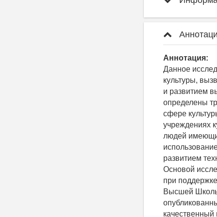
Информац
Аннотаци
Аннотация:
Данное исслед
культуры, выз
и развитием в
определены тр
сфере культур
учреждениях к
людей имеющи
использование
развитием тех
Основой иссле
при поддержке
Высшей Школы 
опубликованны
качественный 