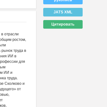
JATS XML
Цитировать
 в отрасли
 общим ростом,
были
 рынок труда в
ания ИИ в
профессии для
ным
ем ИИ и
нка труда.
зе Сколково и
удущего» от
рвью,
ет
ков.